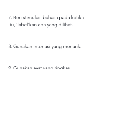
7. Beri stimulasi bahasa pada ketika 
itu, 'label'kan apa yang dilihat.
8. Gunakan intonasi yang menarik.
9. Gunakan ayat yang ringkas.
.
Kemahiran ini juga boleh 
dipraktikkan dalam rutin harian. 
Ketika anak mandi, bersiar-siar 
diluar, waktu makan, waktu bermain 
bersama, membaca buku bersama 
dan sebagainya.