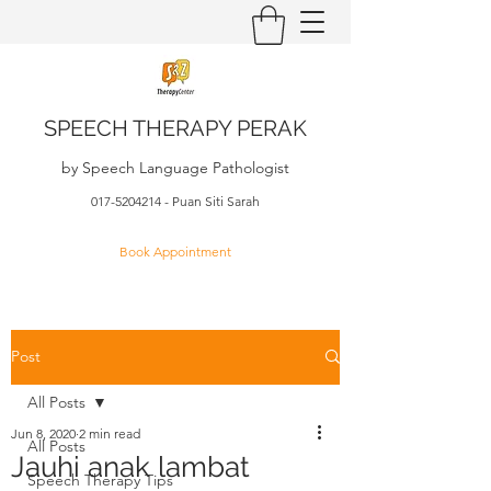
SPEECH THERAPY PERAK
by Speech Language Pathologist
017-5204214
- Puan Siti Sarah
Book Appointment
Post
All Posts
Jun 8, 2020
2 min read
All Posts
Jauhi anak lambat
Speech Therapy Tips