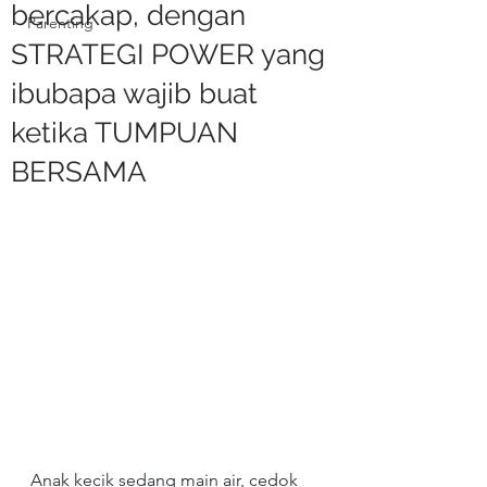
bercakap, dengan
Parenting
STRATEGI POWER yang
ibubapa wajib buat
ketika TUMPUAN
BERSAMA
Anak kecik sedang main air, cedok 