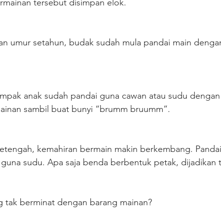
ermainan tersebut disimpan elok. 
an umur setahun, budak sudah mula pandai main dengan
nampak anak sudah pandai guna cawan atau sudu dengan 
 mainan sambil buat bunyi “brumm bruumm”.
setengah, kemahiran bermain makin berkembang. Pandai
guna sudu. Apa saja benda berbentuk petak, dijadikan t
g tak berminat dengan barang mainan?