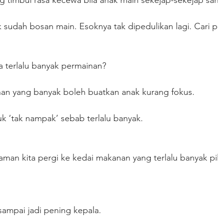
timbul rasa kecewa bila anak main sekejap-sekejap sah
k sudah bosan main. Esoknya tak dipedulikan lagi. Cari p
a terlalu banyak permainan?
an yang banyak boleh buatkan anak kurang fokus.
k ‘tak nampak’ sebab terlalu banyak. 
laman kita pergi ke kedai makanan yang terlalu banyak p
sampai jadi pening kepala. 