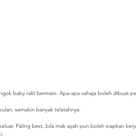
ngok baby ralit bermain. Apa-apa sahaja boleh dibuat p
ulan, semakin banyak telatahnya.
uar. Paling best, bila mak ayah pun boleh siapkan kerja
i.