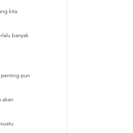
ng kita 
rlalu banyak 
 
 penting pun 
 akan 
suatu 