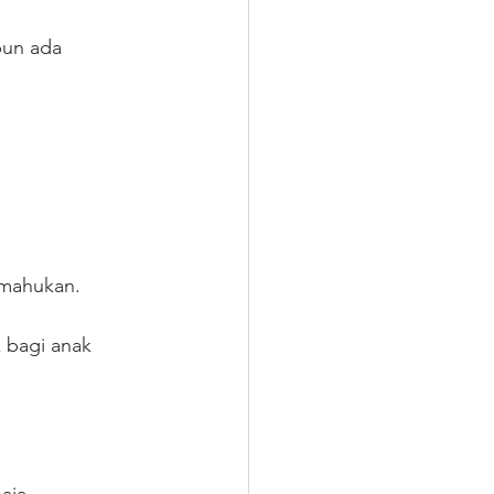
pun ada 
 mahukan. 
 bagi anak 